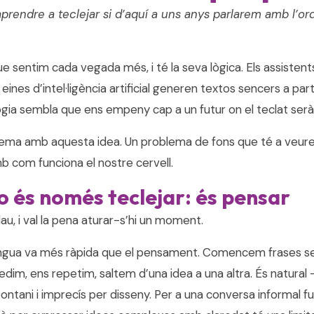
prendre a teclejar si d’aquí a uns anys parlarem amb l’ord
e sentim cada vegada més, i té la seva lògica. Els assisten
 eines d’intel·ligència artificial generen textos sencers a part
logia sembla que ens empeny cap a un futur on el teclat serà
lema amb aquesta idea. Un problema de fons que té a veur
mb com funciona el nostre cervell.
o és només teclejar: és pensar
lau, i val la pena aturar-s’hi un moment.
lengua va més ràpida que el pensament. Comencem frases s
dim, ens repetim, saltem d’una idea a una altra. És natural 
pontani i imprecís per disseny. Per a una conversa informal f