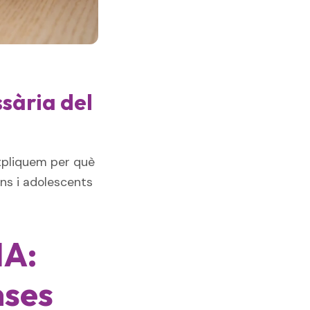
ssària del
'expliquem per què
ens i adolescents
IA:
nses