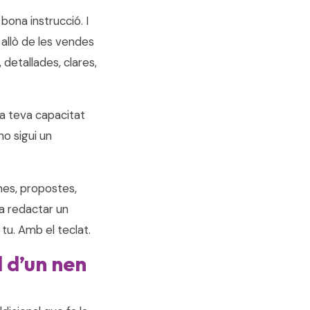
bona instrucció. I
 allò de les vendes
 detallades, clares,
la teva capacitat
no sigui un
mes, propostes,
 a redactar un
s tu. Amb el teclat.
l d’un nen