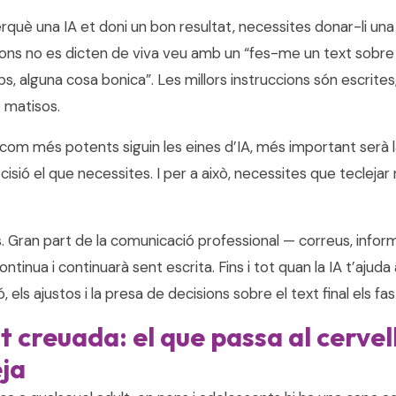
què una IA et doni un bon resultat, necessites donar-li una 
ccions no es dicten de viva veu amb un “fes-me un text sobre
ps, alguna cosa bonica”. Les millors instruccions són escrites,
 matisos.
: com més potents siguin les eines d’IA, més important serà 
isió el que necessites. I per a això, necessites que teclejar 
. Gran part de la comunicació professional — correus, infor
inua i continuarà sent escrita. Fins i tot quan la IA t’ajuda
ó, els ajustos i la presa de decisions sobre el text final els fa
t creuada: el que passa al cervel
eja