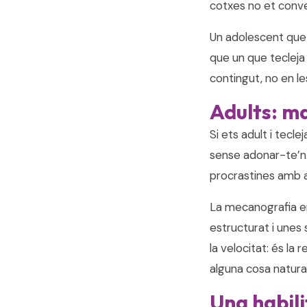
cotxes no et conve
Un adolescent que 
que un que tecleja 
contingut, no en le
Adults: ma
Si ets adult i tec
sense adonar-te’n.
procrastines amb a
La mecanografia e
estructurat i unes 
la velocitat: és la
alguna cosa natural
Una habil