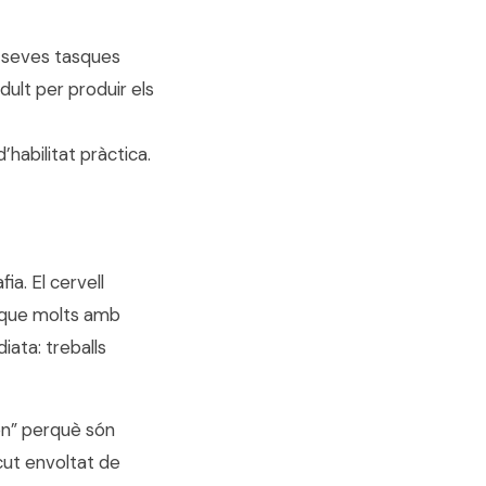
s seves tasques
ult per produir els
habilitat pràctica.
a. El cervell
 i que molts amb
iata: treballs
en” perquè són
scut envoltat de