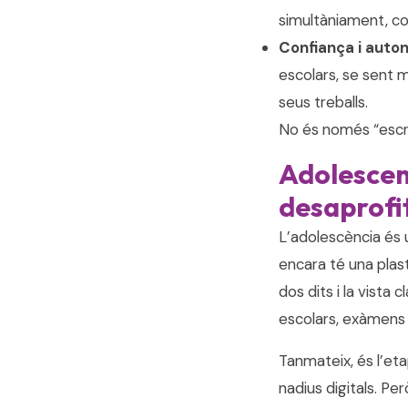
simultàniament, co
Confiança i auto
escolars, se sent 
seus treballs.
No és només “escri
Adolescent
desaprofi
L’adolescència és 
encara té una plast
dos dits i la vista 
escolars, exàmens 
Tanmateix, és l’et
nadius digitals. Per