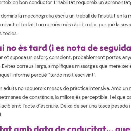
rteix en bon conductor. L’habilitat requereix un aprenentat
domina la mecanografia escriu un treball de l’institut en la
mirant el teclat. I no només més ràpid: millor, perquè la sev
s tecles.
i no és tard (i es nota de seguida
lejar et suposa un esforç conscient, probablement portes 
 Evites correus llargs, simplifiques missatges que mereixeri
quell informe perquè “tardo molt escrivint”.
n adults no requereix mesos de pràctica intensiva. Amb u
setmanes de constància, la millora és perceptible. I el que 
 relació amb l’acte d’escriure. Deixa de ser una tasca pesada 
.
itat amb data de caducitat… que