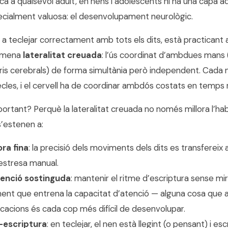
lica a qualsevol adult, en nens i adolescents hi ha una capa ad
cialment valuosa: el desenvolupament neurològic.
a teclejar correctament amb tots els dits, està practicant
nomena
lateralitat creuada
: l’ús coordinat d’ambdues mans (
is cerebrals) de forma simultània però independent. Cada 
cles, i el cervell ha de coordinar ambdós costats en temps r
ortant? Perquè la lateralitat creuada no només millora l’habil
s’estenen a:
ra fina
: la precisió dels moviments dels dits es transfereix a
estresa manual.
tenció sostinguda
: mantenir el ritme d’escriptura sense mir
ment que entrena la capacitat d’atenció — alguna cosa que a 
ificacions és cada cop més difícil de desenvolupar.
-escriptura
: en teclejar, el nen està llegint (o pensant) i esc