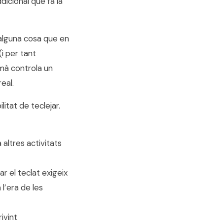
dicional que fa la
 alguna cosa que en
i per tant
mà controla un
eal.
itat de teclejar.
 altres activitats
ar el teclat exigeix
l’era de les
rivint