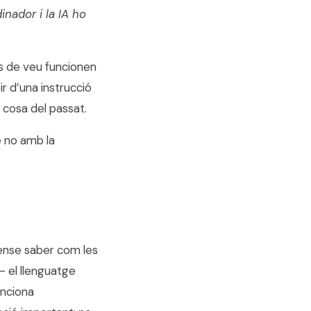
inador i la IA ho
ts de veu funcionen
ir d’una instrucció
 cosa del passat.
e no amb la
ense saber com les
— el llenguatge
unciona