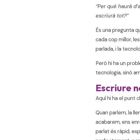
“Per què haurà d’a
escriurà tot?”
És una pregunta qu
cada cop millor, les
parlada, i la tecno
Però hi ha un prob
tecnologia, sinó a
Escriure n
Aquí hi ha el punt c
Quan parlem, la l
acabarem, ens enre
parlat és ràpid, es