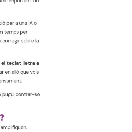
ció important: no
ció per a una IA o
nim temps per
i corregir sobre la
 el teclat lletra a
r en allò que vols
 pensament.
uè pugui centrar-se
è?
’amplifiquen.