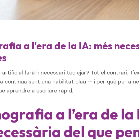
fia a l'era de la IA: més nece
es
ia artificial farà innecessari teclejar? Tot el contrari. T
a continua sent una habilitat clau — i per què per a n
e aprendre a escriure ràpid.
grafia a l’era de la 
cessària del que pe