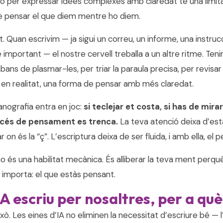
 per expressar idees complexes amb claredat té una limita
 pensar el que diem mentre ho diem.
t. Quan escrivim — ja sigui un correu, un informe, una instruc
 important — el nostre cervell treballa a un altre ritme. Te
bans de plasmar-les, per triar la paraula precisa, per revisar 
, en realitat, una forma de pensar amb més claredat.
anografia entra en joc:
si teclejar et costa, si has de mirar
rocés de pensament es trenca.
La teva atenció deixa d’esta
ar on és la “ç”. L’escriptura deixa de ser fluida, i amb ella, el
no és una habilitat mecànica. És alliberar la teva ment perq
 importa: el que estàs pensant.
 IA escriu per nosaltres, per a qu
ò. Les eines d’IA no eliminen la necessitat d’escriure bé — l