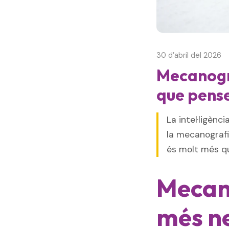
30 d’abril del 2026
Mecanogra
que pens
La intel·ligènc
la mecanografi
és molt més qu
Mecano
més ne