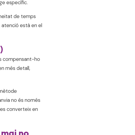
ge específic.
 meitat de temps
a atenció està en el
)
anys compensant-ho
en més detall,
n mètode
canvia no és només
i es converteix en
 mai no