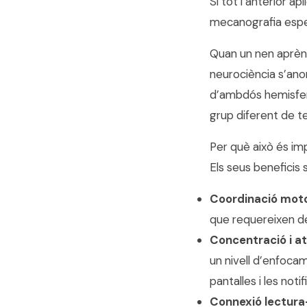
Si tot l’anterior ap
mecanografia espe
Quan un nen aprèn 
neurociència s’a
d’ambdós hemisfer
grup diferent de te
Per què això és imp
Els seus beneficis 
Coordinació moto
que requereixen d
Concentració i a
un nivell d’enfoca
pantalles i les not
Connexió lectura