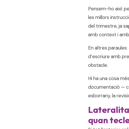
Pensem-ho així: per
les millors instru
del trimestre, ja sa
amb context i amb
En altres paraules
d’escriure amb prec
obstacle.
Hi ha una cosa més
documentació — cont
esborrany, la revisi
Lateralita
quan tecl