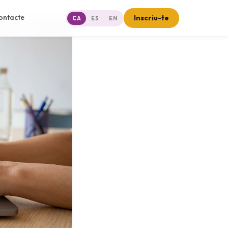
ontacte
Inscriu-te
CA
ES
EN