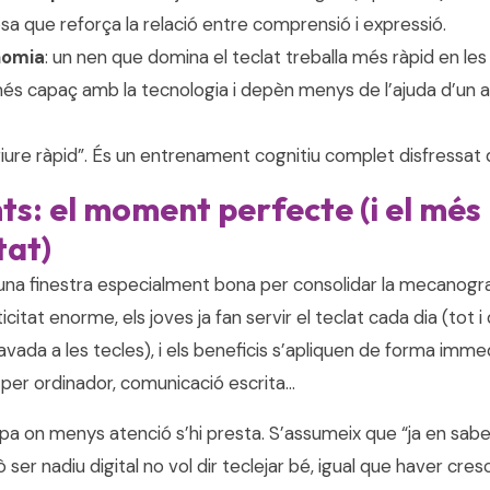
sa que reforça la relació entre comprensió i expressió.
nomia
: un nen que domina el teclat treballa més ràpid en le
més capaç amb la tecnologia i depèn menys de l’ajuda d’un ad
ure ràpid”. És un entrenament cognitiu complet disfressat d’
s: el moment perfecte (i el més
tat)
una finestra especialment bona per consolidar la mecanografi
icitat enorme, els joves ja fan servir el teclat cada dia (tot
clavada a les tecles), i els beneficis s’apliquen de forma immed
per ordinador, comunicació escrita…
apa on menys atenció s’hi presta. S’assumeix que “ja en sab
ò ser nadiu digital no vol dir teclejar bé, igual que haver cre