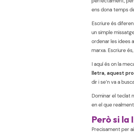
perfectament, però
ens dona temps de
Escriure és diferen
un simple missatge
ordenar les idees a
marxa. Escriure és
I aquí és on la mec
lletra, aquest p
dir i se’n va a busc
Dominar el teclat 
en el que realment
Però si la
Precisament per aix