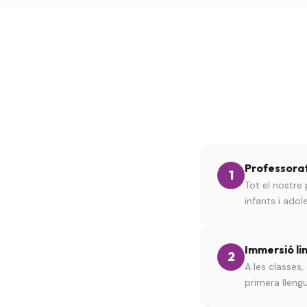
Professorat
1
Tot el nostre
infants i adol
Immersió li
2
A les classes,
primera llengu