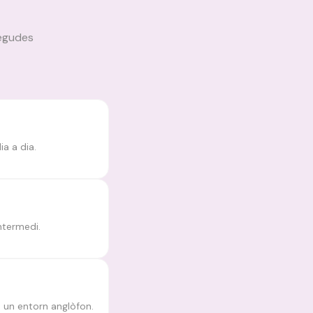
negudes
ia a dia.
ntermedi.
en un entorn anglòfon.