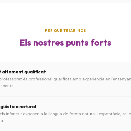
PER QUÈ TRIAR-NOS
Els nostres punts forts
 altament qualificat
 professorat és professional qualificat amb experiència en l'ensenya
escents.
ngüística natural
 els infants s'exposen a la llengua de forma natural i espontània, ta
a.