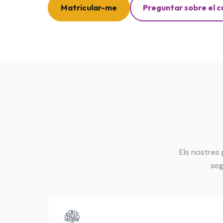
Matricular-me
Preguntar sobre el c
Els nostres
seg