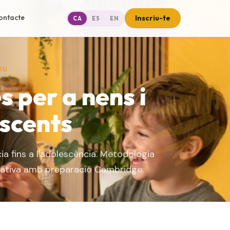
ontacte
Inscriu-te
CA
ES
EN
IU
s per a nens i
scents
cia fins a l'adolescència. Metodologia
ipativa amb preparació Cambridge.