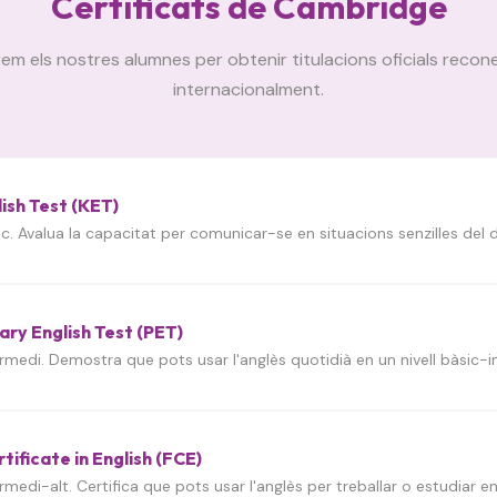
Certificats de Cambridge
em els nostres alumnes per obtenir titulacions oficials reco
internacionalment.
ish Test (KET)
sic. Avalua la capacitat per comunicar-se en situacions senzilles del d
ary English Test (PET)
termedi. Demostra que pots usar l'anglès quotidià en un nivell bàsic-i
rtificate in English (FCE)
termedi-alt. Certifica que pots usar l'anglès per treballar o estudiar 