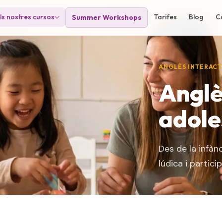
ls nostres cursos
Tarifes
Blog
C
Summer Workshops
ANGLÈS INTERACT
Anglè
adole
Des de la infàn
lúdica i partic