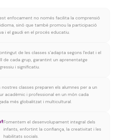
est enfocament no només facilita la comprensió
'idioma, sinó que també promou la participació
va i el gaudi en el procés educatiu.
contingut de les classes s'adapta segons l'edat i el
ell de cada grup, garantint un aprenentatge
ressiu i significatiu.
s nostres classes preparen els alumnes per a un
tur acadèmic i professional en un món cada
ada més globalitzat i multicultural.
nt
Fomentem el desenvolupament integral dels
infants, enfortint la confiança, la creativitat i les
habilitats socials.