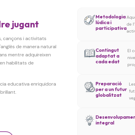
Metodologia
Aqu
dre jugant
lúdica i
de l
participativa
acti
 cançons i activitats
'anglès de manera natural
Contingut
El 
ians mentre adquireixen
adaptat a
niv
cada edat
en habilitats de
prog
Preparació
ia educativa enriquidora
Le
per a un futur
fu
rillant.
globalitzat
veg
Desenvolupame
integral