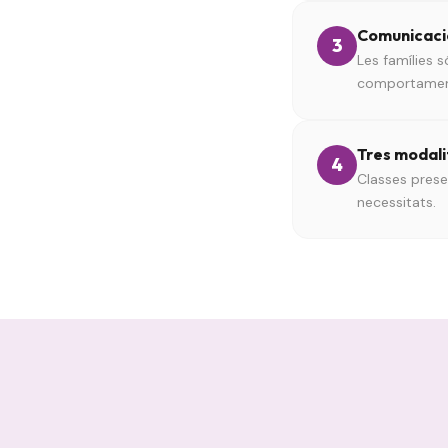
Comunicació
3
Les famílies s
comportament 
Tres modali
4
Classes prese
necessitats.