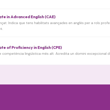
ate in Advanced English (CAE)
ançat. Indica que tens habilitats avançades en anglès per a rols profe
s.
ate of Proficiency in English (CPE)
 de competència lingüística més alt. Acredita un domini excepcional de