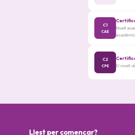
Certific
C1
Nivell av
CAE
acadèmic
Certific
C2
El nivell
CPE
Llest per començar?