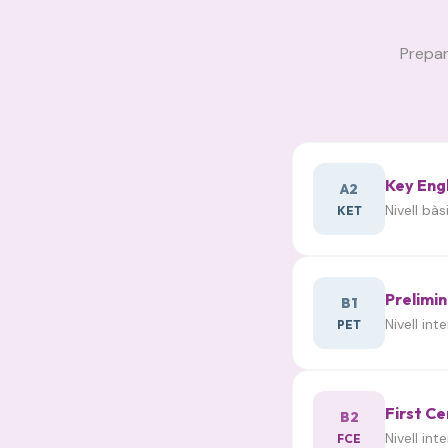
Prepar
Key Engl
A2
Nivell bà
KET
Prelimin
B1
Nivell in
PET
First Ce
B2
Nivell in
FCE