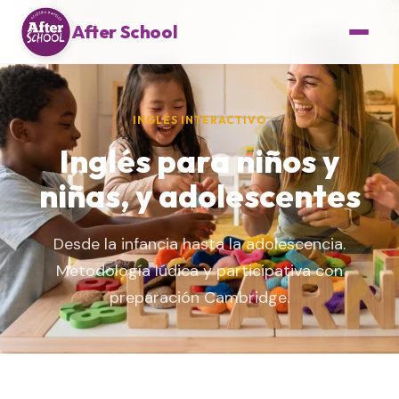
After School
INGLÉS INTERACTIVO
Inglés para niños y
niñas, y adolescentes
Desde la infancia hasta la adolescencia.
Metodología lúdica y participativa con
preparación Cambridge.