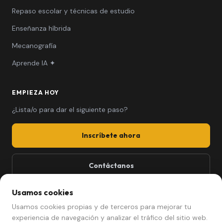
Repaso escolar y técnicas de estudio
Enseñanza híbrida
Mecanografía
Aprende IA ✦
EMPIEZA HOY
¿Lista/o para dar el siguiente paso?
Inscríbete ahora
Contáctanos
661 494 279
Usamos cookies
mariela@afterschool.cat
Usamos cookies propias y de terceros para mejorar tu
experiencia de navegación y analizar el tráfico del sitio web.