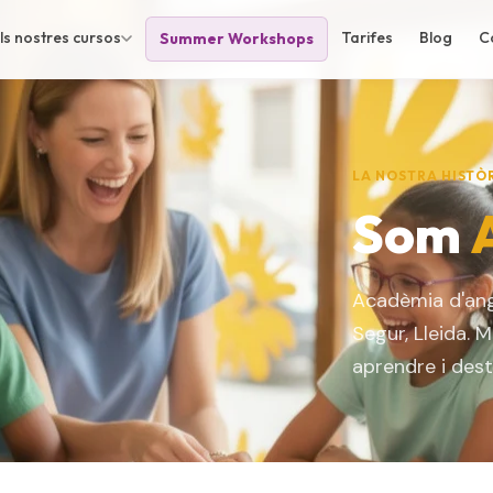
ls nostres cursos
Tarifes
Blog
C
Summer Workshops
LA NOSTRA HISTÒ
Som
Acadèmia d'angl
Segur, Lleida. 
aprendre i dest