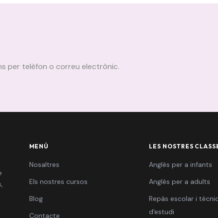
ns per telèfon o correu electrònic.
MENÚ
LES NOSTRES CLASS
Nosaltres
Anglès per a infants
e
Els nostres cursos
Anglès per a adults
,
Blog
Repàs escolar i tècni
d'estudi
Contacte