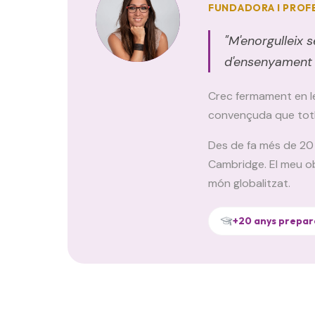
FUNDADORA I PROF
"M'enorgulleix 
d'ensenyament es
Crec fermament en les
convençuda que toth
Des de fa més de 20 
Cambridge. El meu ob
món globalitzat.
+20 anys prepa