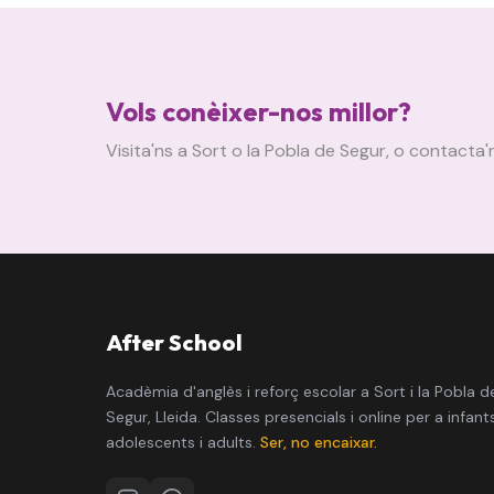
Vols conèixer-nos millor?
Visita'ns a Sort o la Pobla de Segur, o contacta'
After School
Acadèmia d'anglès i reforç escolar a Sort i la Pobla d
Segur, Lleida. Classes presencials i online per a infants
adolescents i adults.
Ser, no encaixar.