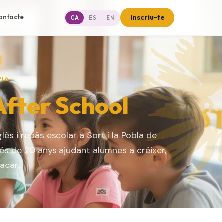
ontacte
Inscriu-te
CA
ES
EN
RIA
After School
ès i repàs escolar a Sort i la Pobla de
Més de 20 anys ajudant alumnes a créixer,
acar.