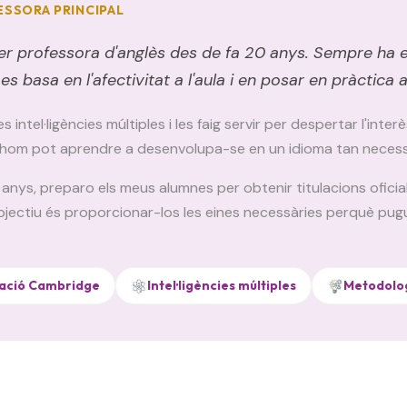
ESSORA PRINCIPAL
ser professora d'anglès des de fa 20 anys. Sempre ha
 basa en l'afectivitat a l'aula i en posar en pràctica a
 intel·ligències múltiples i les faig servir per despertar l'inte
om pot aprendre a desenvolupa-se en un idioma tan necessari
anys, preparo els meus alumnes per obtenir titulacions oficia
jectiu és proporcionar-los les eines necessàries perquè pugui
ració Cambridge
Intel·ligències múltiples
Metodolog