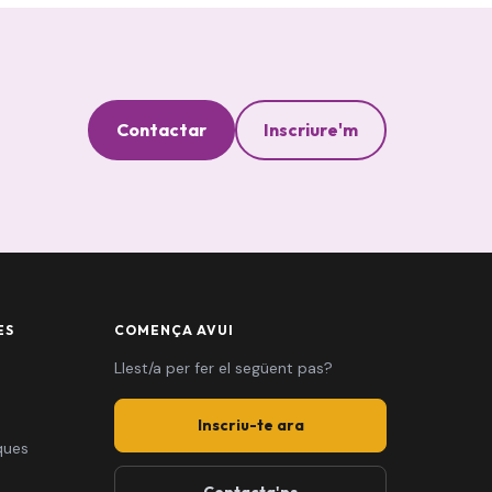
Contactar
Inscriure'm
ES
COMENÇA AVUI
Llest/a per fer el següent pas?
Inscriu-te ara
ques