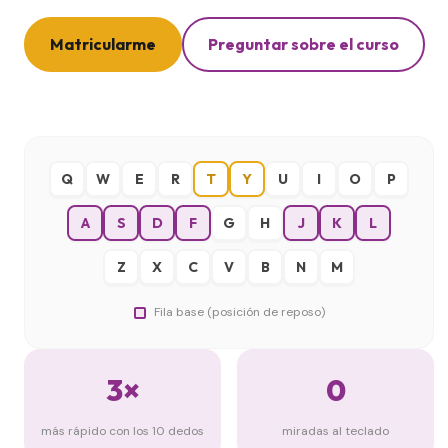
Matricularme
Preguntar sobre el curso
Q
W
E
R
T
Y
U
I
O
P
A
S
D
F
G
H
J
K
L
Z
X
C
V
B
N
M
Fila base (posición de reposo)
3×
0
más rápido con los 10 dedos
miradas al teclado