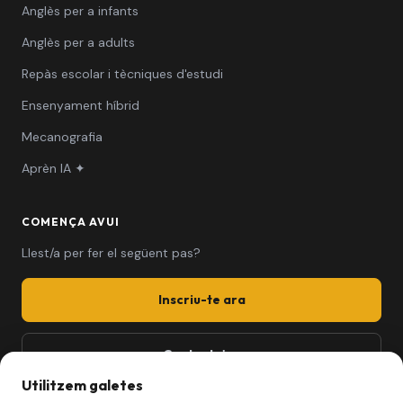
Anglès per a infants
Anglès per a adults
Repàs escolar i tècniques d'estudi
Ensenyament híbrid
Mecanografia
Aprèn IA ✦
COMENÇA AVUI
Llest/a per fer el següent pas?
Inscriu-te ara
Contacta'ns
Utilitzem galetes
661 494 279