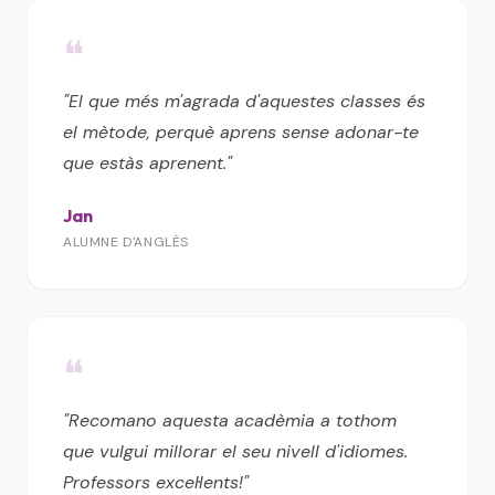
❝
"El que més m'agrada d'aquestes classes és
el mètode, perquè aprens sense adonar-te
que estàs aprenent."
Jan
ALUMNE D'ANGLÈS
❝
"Recomano aquesta acadèmia a tothom
que vulgui millorar el seu nivell d'idiomes.
Professors excel·lents!"