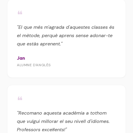
❝
"El que més m'agrada d'aquestes classes és
el mètode, perquè aprens sense adonar-te
que estàs aprenent."
Jan
ALUMNE D'ANGLÈS
❝
"Recomano aquesta acadèmia a tothom
que vulgui millorar el seu nivell d'idiomes.
Professors excel·lents!"