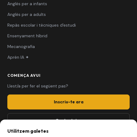
Anglès per a infants
Anglès per a adults
Repàs escolar i tècniques d'estudi
Ensenyament híbrid
Mecanografia
Aprèn IA ✦
COMENÇA AVUI
Llest/a per fer el següent pas?
Inscriu-te ara
Contacta'ns
Utilitzem galetes
661 494 279